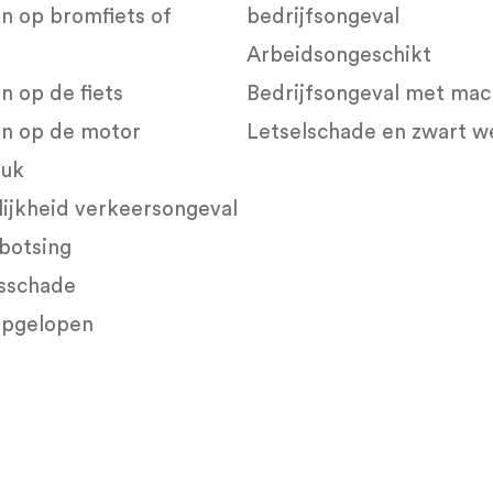
n op bromfiets of
bedrijfsongeval
Arbeidsongeschikt
 op de fiets
Bedrijfsongeval met mac
n op de motor
Letselschade en zwart w
luk
ijkheid verkeersongeval
botsing
nsschade
opgelopen