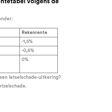
entetabel volgens de
onder:
Rekenrente
-1,5%
-0,6%
0%
een letselschade-uitkering?
etselschade.