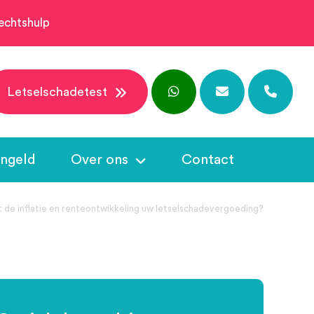
echtshulp
Letselschadetest
ngeld
Over ons
Contact
 de inflatie en renteontwikkeling uw letselschadevergoeding?