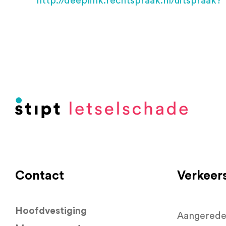
http://deeplink.rechtspraak.nl/uitspraak?
Contact
Verkeer
Hoofdvestiging
Aangerede