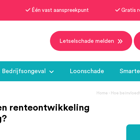
Één vast aanspreekpunt
Gratis r
Letselschade melden
Bedrijfsongeval
Loonschade
Smarte
Home
-
Hoe beïnvloedt
 en renteontwikkeling
g?