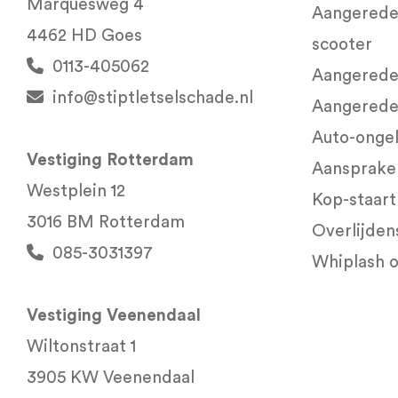
Marquesweg 4
Aangerede
4462 HD Goes
scooter
0113-405062
Aangereden
info@stiptletselschade.nl
Aangerede
Auto-onge
Vestiging Rotterdam
Aansprakel
Westplein 12
Kop-staart
3016 BM Rotterdam
Overlijde
085-3031397
Whiplash 
Vestiging Veenendaal
Wiltonstraat 1
3905 KW Veenendaal