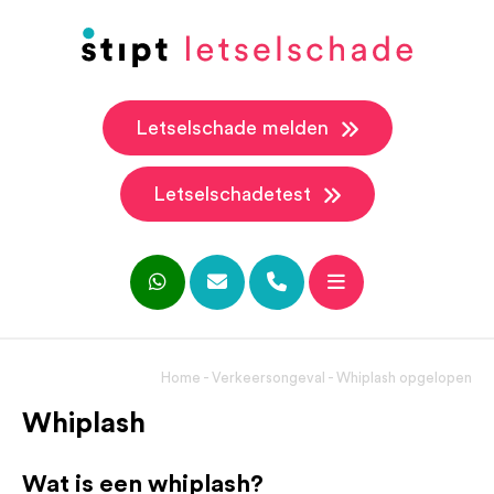
Letselschade melden
Letselschadetest
Home
-
Verkeersongeval
-
Whiplash opgelopen
Whiplash
Wat is een whiplash?