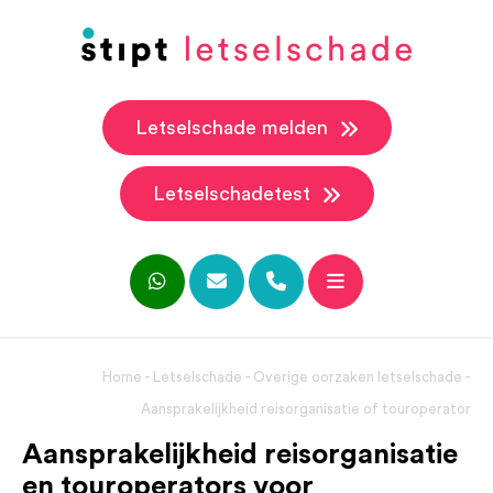
Letselschade melden
Letselschadetest
Home
-
Letselschade
-
Overige oorzaken letselschade
-
Aansprakelijkheid reisorganisatie of touroperator
Aansprakelijkheid reisorganisatie
en touroperators voor