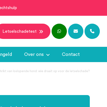
echtshulp
Letselschadetest
ngeld
Over ons
Contact
hrikt van loslopende hond: wie draait op voor de letselschade?