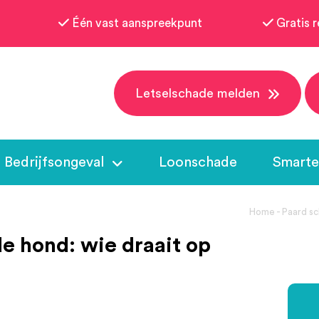
Één vast aanspreekpunt
Gratis r
Letselschade melden
Bedrijfsongeval
Loonschade
Smarte
Home
-
Paard sc
de hond: wie draait op