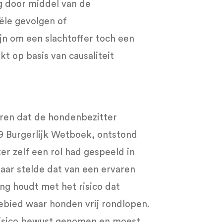
g door middel van de
ciële gevolgen of
ijn om een slachtoffer toch een
t op basis van causaliteit
aren dat de hondenbezitter
79 Burgerlijk Wetboek, ontstond
ter zelf een rol had gespeeld in
aar stelde dat van een ervaren
ng houdt met het risico dat
ebied waar honden vrij rondlopen.
 risico bewust genomen en moest